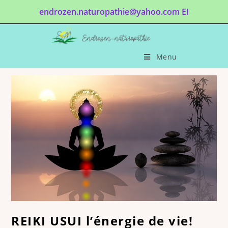
endrozen.naturopathie@yahoo.com EI
Menu
REIKI USUI l’énergie de vie!