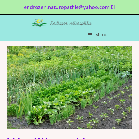
endrozen.naturopathie@yahoo.com EI
Menu